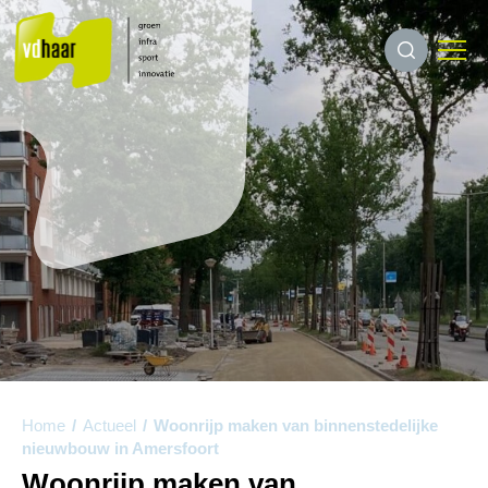
Home
/
Actueel
/
Woonrijp maken van binnenstedelijke
nieuwbouw in Amersfoort
Woonrijp maken van