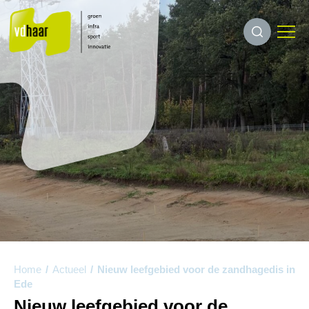
Home
/
Actueel
/
Nieuw leefgebied voor de zandhagedis in
Ede
Nieuw leefgebied voor de