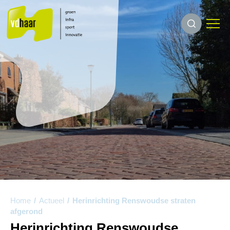
Home
/
Actueel
/
Herinrichting Renswoudse straten
afgerond
Herinrichting Renswoudse