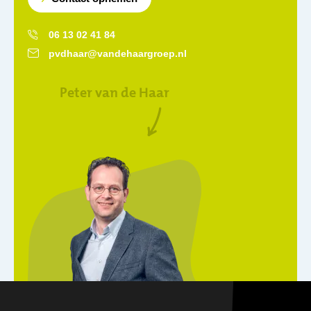
06 13 02 41 84
pvdhaar@vandehaargroep.nl
Peter van de Haar