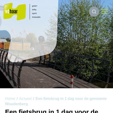
Home
/
Actueel
/
Een fietsbrug in 1 dag voor de gemeente
Woudenberg
Een fietsbrug in 1 dag voor de