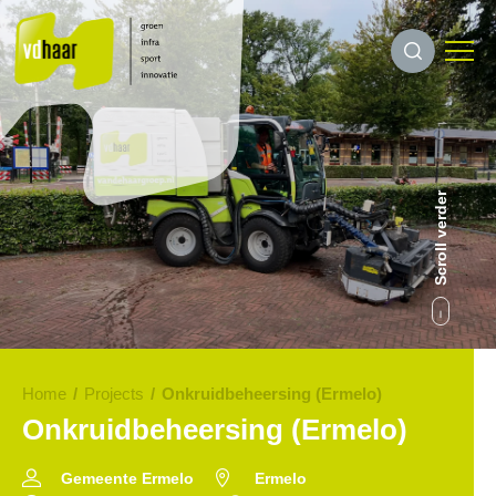
Scroll verder
Home
/
Projects
/
Onkruidbeheersing (Ermelo)
Onkruidbeheersing (Ermelo)
Gemeente Ermelo
Ermelo