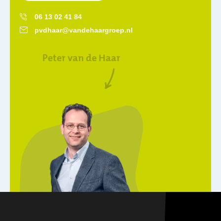
06 13 02 41 84
pvdhaar@vandehaargroep.nl
Peter van de Haar