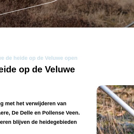
e de heide op de Veluwe open
eide op de Veluwe
ig met het verwijderen van
ere, De Delle en Pollense Veen.
eren blijven de heidegebieden