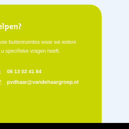
elpen?
oie buitenruimtes waar we iedere
 u specifieke vragen heeft.
06 13 02 41 84
pvdhaar@vandehaargroep.nl