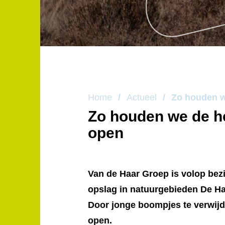
Home
/
Actueel
/
Zo houden w
Zo houden we de h
open
Van de Haar Groep is volop bez
opslag in natuurgebieden De Ha
Door jonge boompjes te verwijd
open.