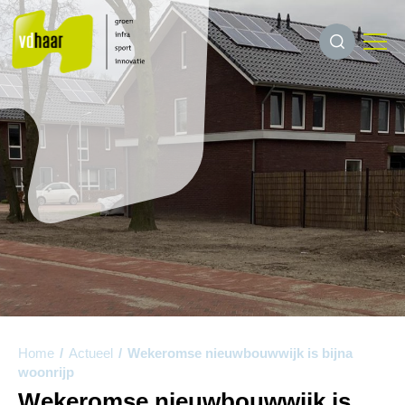
Home
/
Actueel
/
Wekeromse nieuwbouwwijk is bijna
woonrijp
Wekeromse nieuwbouwwijk is