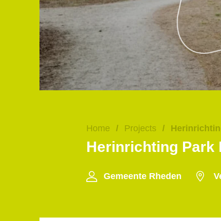
Home
/
Projects
/
Herinrichti
Herinrichting Park 
Gemeente Rheden
V