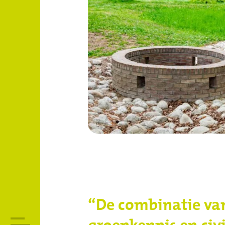
“De combinatie va
groenkennis en civ