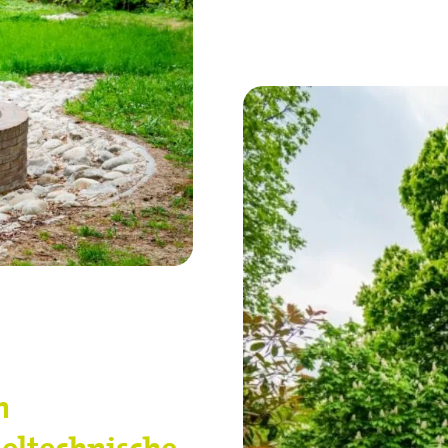
n
ieltechnische