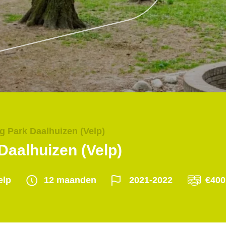
ng Park Daalhuizen (Velp)
Daalhuizen (Velp)
elp
12 maanden
2021-2022
€400