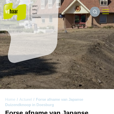
Home
/
Actueel
/
Forse afname van Japanse
Duizendknoop in Doesburg
Forse afname van Japanse